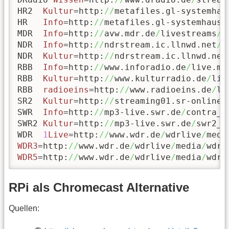
HR2  
Kultur
=http:
//
metafiles.gl-systemhau
HR   
Info
=http:
//
metafiles.gl-systemhaus.
MDR  
Info
=http:
//
avw.mdr.de
/
livestreams
/
m
NDR  
Info
=http:
//
ndrstream.ic.llnwd.net
/
s
NDR  
Kultur
=http:
//
ndrstream.ic.llnwd.net
RBB  
Info
=http:
//
www.inforadio.de
/
live.m3u
RBB  
Kultur
=http:
//
www.kulturradio.de
/
liv
RBB  
radioeins
=http:
//
www.radioeins.de
/
li
SR2  
Kultur
=http:
//
streaming01.sr-online.
SWR  
Info
=http:
//
mp3-live.swr.de
/
contra_m.
SWR2 
Kultur
=http:
//
mp3-live.swr.de
/
swr2_m.
WDR  
1
Live
=http:
//
www.wdr.de
/
wdrlive
/
medi
WDR3
=http:
//
www.wdr.de
/
wdrlive
/
media
/
WDR5
=http:
//
www.wdr.de
/
wdrlive
/
media
/
wdr5
RPi als Chromecast Alternative
Quellen: