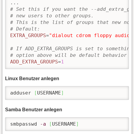
# Set this if you want the --add_extra_gr
# new users to other groups.
# This is the list of groups that new non
# Default:
EXTRA_GROUPS
=
"dialout cdrom floppy audio 
# If ADD_EXTRA_GROUPS is set to something
# option above will be default behavior f
ADD_EXTRA_GROUPS
=
1
Linux Benutzer anlegen
adduser 
[
USERNAME
]
Samba Benutzer anlegen
smbpasswd 
-a
[
USERNAME
]