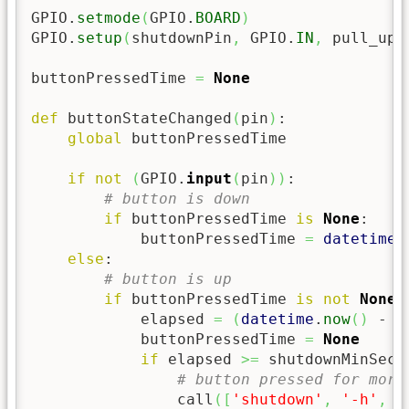
GPIO.
setmode
(
GPIO.
BOARD
)
GPIO.
setup
(
shutdownPin
,
 GPIO.
IN
,
 pull_up_
buttonPressedTime 
=
None
def
 buttonStateChanged
(
pin
)
:

global
 buttonPressedTime

if
not
(
GPIO.
input
(
pin
)
)
:

# button is down
if
 buttonPressedTime 
is
None
:

            buttonPressedTime 
=
datetime
.
else
:

# button is up
if
 buttonPressedTime 
is
not
None
:

            elapsed 
=
(
datetime
.
now
(
)
 - b
            buttonPressedTime 
=
None
if
 elapsed 
>=
 shutdownMinSecon
# button pressed for more
                call
(
[
'shutdown'
,
'-h'
,
'