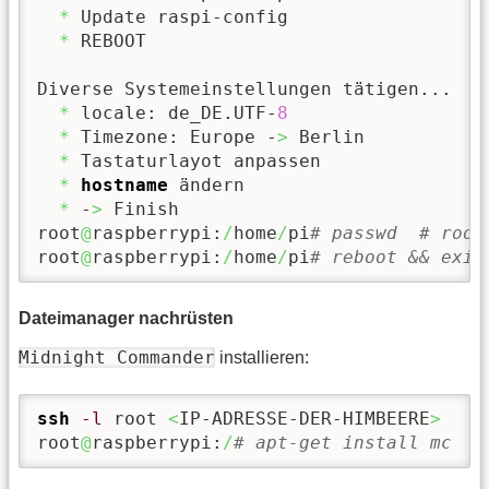
*
 Update raspi-config

*
 REBOOT

Diverse Systemeinstellungen tätigen...

*
 locale: de_DE.UTF-
8
*
 Timezone: Europe -
>
 Berlin

*
 Tastaturlayot anpassen

*
hostname
 ändern

*
 -
>
 Finish

root
@
raspberrypi:
/
home
/
pi
# passwd  # root
root
@
raspberrypi:
/
home
/
pi
# reboot && exit
Dateimanager nachrüsten
Midnight Commander
installieren:
ssh
-l
 root 
<
IP-ADRESSE-DER-HIMBEERE
>
root
@
raspberrypi:
/
# apt-get install mc