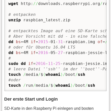
wget
 http:
//
downloads.raspberrypi.org
/
ras
# entpacken
unzip
 raspbian_latest.zip

# entpacktes Image auf eine SD-Karte schr
# Aber Vorsicht mit dd - in eine falsche 
dd
bs
=4M 
if
=
2015
-01-
31
-raspbian.img 
of
=
/
d
# oder für Ubuntu 16.04 LTS
dd
bs
=4M 
if
=
2016
-05-
27
-raspbian-jessie-li
#
sudo
dd
if
=
2016
-
11
-
25
-raspbian-jessie.img
# leere Datei ''ssh'' im der ''boot''-Par
touch
/
media
/
$
(
whoami
)
/
boot
/
ssh
#oder
touch
/
run
/
media
/
$
(
whoami
)
/
boot
/
ssh
Der erste Start und Login
SD-Karte in den Raspberry Pi einlegen und booten