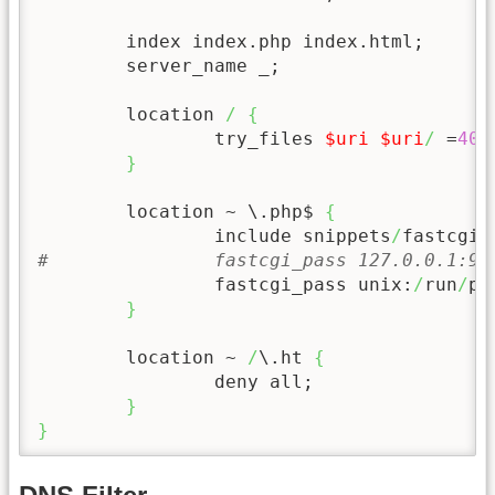
        index index.php index.html;

        server_name _;

        location 
/
{
                try_files 
$uri
$uri
/
 =
404
}
        location ~ \.php$ 
{
                include snippets
/
#               fastcgi_pass 127.0.0.1:90
                fastcgi_pass unix:
/
run
/
ph
}
        location ~ 
/
\.ht 
{
                deny all;

}
}