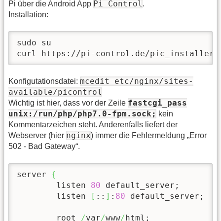
Pi Control
Pi über die Android App
.
Installation:
sudo su

curl https://pi-control.de/pic_installer 
mcedit etc/nginx/sites-
Konfigutationsdatei:
available/picontrol
fastcgi_pass
Wichtig ist hier, dass vor der Zeile
unix:/run/php/php7.0-fpm.sock;
kein
Kommentarzeichen steht. Anderenfalls liefert der
nginx
Webserver (hier
) immer die Fehlermeldung „Error
502 - Bad Gateway“.
server 
{
        listen 
80
 default_server;

        listen 
[
::
]
:
80
 default_server;

        root 
/
var
/
www
/
html;
