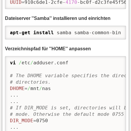
UUID
=910c6de1-2cfe-
4170
-bc0f-d2c3fe45f564
Dateiserver ''Samba'' installieren und einrichten
apt-get install
 samba samba-common-bin
Verzeichnispfad für ''HOME'' anpassen
vi
/
etc
/
adduser.conf

# The DHOME variable specifies the direct
# directories.
DHOME
=
/
mnt
/
nas

...

# If DIR_MODE is set, directories will be
# mode. Otherwise the default mode 0755 w
DIR_MODE
=0750

...
