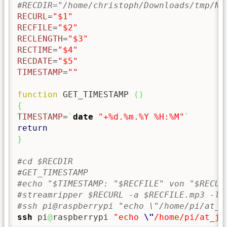
#RECDIR="/home/christoph/Downloads/tmp/ND
RECURL
=
"$1"
RECFILE
=
"$2"
RECLENGTH
=
"$3"
RECTIME
=
"$4"
RECDATE
=
"$5"
TIMESTAMP
=
""
function
 GET_TIMESTAMP 
(
)
{
TIMESTAMP
=
`
date
"+%d.%m.%Y %H:%M"
`
return
}
#cd $RECDIR
#GET_TIMESTAMP
#echo "$TIMESTAMP: "$RECFILE" von "$RECUR
#streamripper $RECURL -a $RECFILE.mp3 -l 
#ssh pi@raspberrypi "echo \"/home/pi/at_j
ssh
 pi
@
raspberrypi 
"echo 
\"
/home/pi/at_jo