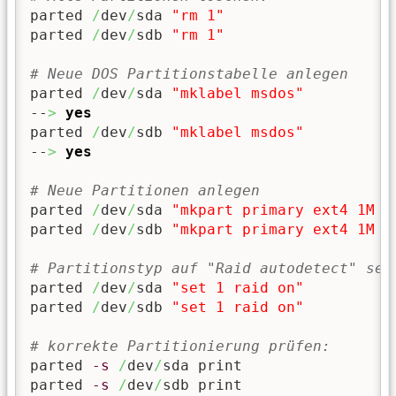
parted 
/
dev
/
sda 
"rm 1"
parted 
/
dev
/
sdb 
"rm 1"
# Neue DOS Partitionstabelle anlegen
parted 
/
dev
/
sda 
"mklabel msdos"
--
>
yes
parted 
/
dev
/
sdb 
"mklabel msdos"
--
>
yes
# Neue Partitionen anlegen
parted 
/
dev
/
sda 
"mkpart primary ext4 1M -
parted 
/
dev
/
sdb 
"mkpart primary ext4 1M -
# Partitionstyp auf "Raid autodetect" set
parted 
/
dev
/
sda 
"set 1 raid on"
parted 
/
dev
/
sdb 
"set 1 raid on"
# korrekte Partitionierung prüfen:
parted 
-s
/
dev
/
sda print

parted 
-s
/
dev
/
sdb print
