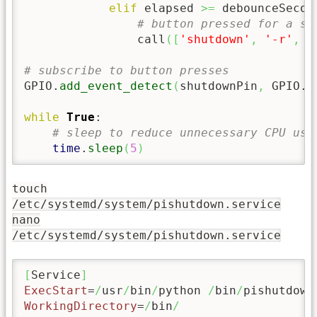
elif
 elapsed 
>=
 debounceSecond
# button pressed for a sh
                call
(
[
'shutdown'
,
'-r'
,
'
# subscribe to button presses
GPIO.
add_event_detect
(
shutdownPin
,
 GPIO.
B
while
True
:

# sleep to reduce unnecessary CPU usa
time
.
sleep
(
5
)
touch
/etc/systemd/system/pishutdown.service
nano
/etc/systemd/system/pishutdown.service
[
Service
]
ExecStart
=
/
usr
/
bin
/
python 
/
bin
/
WorkingDirectory
=
/
bin
/