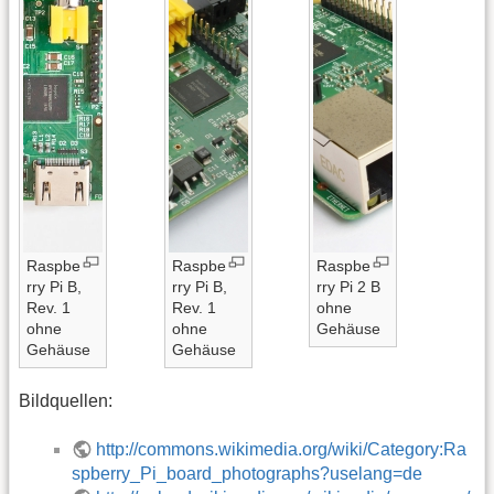
Raspbe
Raspbe
Raspbe
rry Pi B,
rry Pi B,
rry Pi 2 B
Rev. 1
Rev. 1
ohne
ohne
ohne
Gehäuse
Gehäuse
Gehäuse
Bildquellen:
http://commons.wikimedia.org/wiki/Category:Ra
spberry_Pi_board_photographs?uselang=de