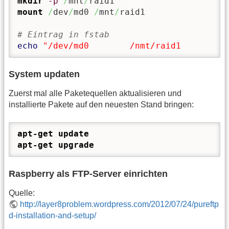
mkdir
-p
/
mnt
/
mount
/
dev
/
md0 
/
mnt
/
raid1

# Eintrag in fstab
echo
"/dev/md0        /nmt/raid1         
System updaten
Zuerst mal alle Paketequellen aktualisieren und
installierte Pakete auf den neuesten Stand bringen:
apt-get update
apt-get upgrade
Raspberry als FTP-Server einrichten
Quelle:
http://layer8problem.wordpress.com/2012/07/24/pureftp
d-installation-and-setup/