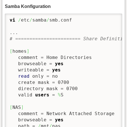
Samba Konfiguration
vi
/
etc
/
samba
/
smb.conf

# ======================= Share Definitio
[
homes
]
   comment = Home Directories

   browseable = 
yes
   writeable = 
yes
read
 only = no

   create mask = 0700

   directory mask = 0700

   valid 
users
 = 
%
S

[
NAS
]
   comment = Network Attached Storage

   browseable = 
yes
   path = 
/
mnt
/