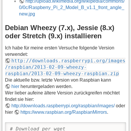
http://upload.wikimedia.org/wikipedia/commons/
0/0c/Raspberry_Pi_2_Model_B_v1.1_front_angle_
new.jpg
Debian Wheezy (7.x), Jessie (8.x)
oder Stretch (9.x) installieren
Ich habe für meine ersten Versuche folgende Version
verwendet:
http://downloads.raspberrypi.org/images
/raspbian/2013-02-09-wheezy-
raspbian/2013-02-09-wheezy-raspbian.zip
Die aktuelle bzw. letzte Version von Raspbian kann
hier
heruntergeladen werden.
Wer lieber aufeine ältere Version zurückgreifen möchtet
findet sie hier:
http://downloads.raspberrypi.org/raspbian/images/
oder
hier
https://www.raspbian.org/RaspbianMirrors
.
# Download per wget