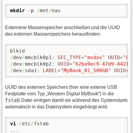
mkdir
-p
/
mnt
/
nas
Externene Massenspeicher anschließen und die UUID
des externen Massenspeichers herausfinden:
/
dev
/
mmcblk0p1: 
SEC_TYPE
=
"msdos"
UUID
=
"C5
/
dev
/
mmcblk0p2: 
UUID
=
"62ba9ec9-47d9-4421-
/
dev
/
sda1: 
LABEL
=
"MyBook_01_500GB"
UUID
=
"
UUID des externen Speichers (hier eine externe USB
Festplatte vom Typ „Western Digital MyBook“) in die
fstab
Datei eintrgen damit sie während des Systemstarts
automatisch in das Dateisystem eingehängt wird.
vi
/
etc
/
fstab

...
