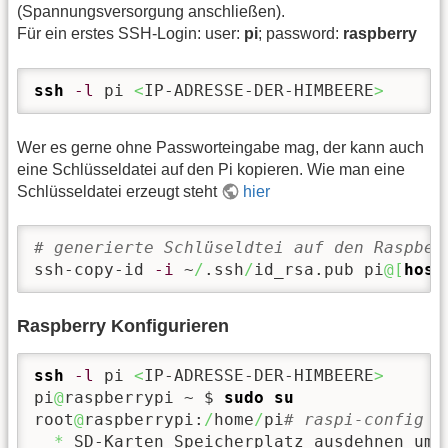
(Spannungsversorgung anschließen).
Für ein erstes SSH-Login: user:
pi
; password:
raspberry
ssh
-l
 pi 
<
IP-ADRESSE-DER-HIMBEERE
>
Wer es gerne ohne Passworteingabe mag, der kann auch
eine Schlüsseldatei auf den Pi kopieren. Wie man eine
Schlüsseldatei erzeugt steht
hier
# generierte Schlüseldtei auf den Raspber
ssh-copy-id 
-i
 ~
/
.ssh
/
id_rsa.pub pi
@
[
host
Raspberry Konfigurieren
ssh
-l
 pi 
<
IP-ADRESSE-DER-HIMBEERE
>
pi
@
raspberrypi ~ $ 
sudo
su
root
@
raspberrypi:
/
home
/
pi
# raspi-config
*
 SD-Karten Speicherplatz ausdehnen um 