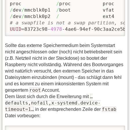
proc            
/
proc           proc    d
/
dev
/
mmcblk0p1  
/
boot           vfat    d
/
dev
/
mmcblk0p2  
/
               ext4    d
# a swapfile is not a swap partition, so 
UUID
=83723c98-
4978
-4ae6-94ef-90c3aa2ce5b4
Sollte das externe Speichermedium beim Systemstart
nicht angeschlossen oder (noch) nicht betriebsbereit sein
(z.B. Netzteil nicht in der Steckdose) so bootet der
Raspberry nicht vollständig. Während des Bootvorganges
wird natürlich versucht, den externen Speicher in das
Dateisystem einzubinden (mount) - das schlägt dann fehl
und es kommt zu einem inkonsistenten System mit
root
gesperrtem
Account.
…
Dem lässt sich durch die Erweiterung mit
defaults,nofail,x-systemd.device-
timeout=1…
fstab
in der entsprechenden Zeile der
Datei vorbeugen: