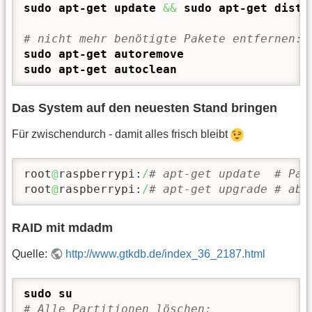
sudo
apt-get update
&&
sudo
apt-get dist-
# nicht mehr benötigte Pakete entfernen:
sudo
apt-get autoremove
sudo
apt-get autoclean
Das System auf den neuesten Stand bringen
Für zwischendurch - damit alles frisch bleibt
root
@
raspberrypi:
/
# apt-get update  # Pak
root
@
raspberrypi:
/
# apt-get upgrade # abg
RAID mit mdadm
Quelle:
http://www.gtkdb.de/index_36_2187.html
sudo
su
# Alle Partitionen löschen: