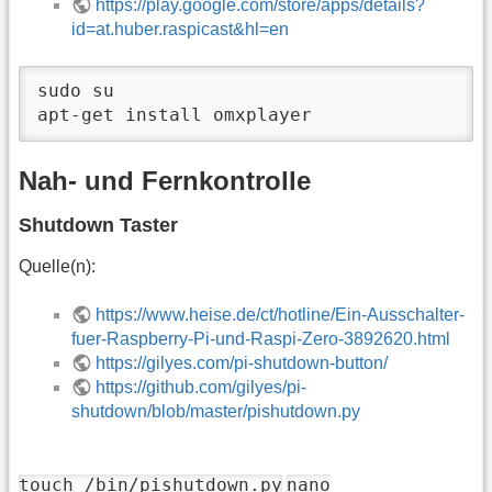
https://play.google.com/store/apps/details?
id=at.huber.raspicast&hl=en
sudo su

apt-get install omxplayer
Nah- und Fernkontrolle
Shutdown Taster
Quelle(n):
https://www.heise.de/ct/hotline/Ein-Ausschalter-
fuer-Raspberry-Pi-und-Raspi-Zero-3892620.html
https://gilyes.com/pi-shutdown-button/
https://github.com/gilyes/pi-
shutdown/blob/master/pishutdown.py
touch /bin/pishutdown.py
nano