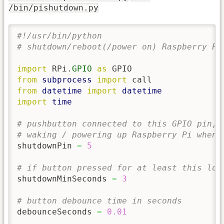
/bin/pishutdown.py
#!/usr/bin/python
# shutdown/reboot(/power on) Raspberry Pi
import
 RPi.
GPIO
as
from
subprocess
import
from
datetime
import
datetime
import
time
# pushbutton connected to this GPIO pin, 
# waking / powering up Raspberry Pi when 
shutdownPin 
=
5
# if button pressed for at least this lon
shutdownMinSeconds 
=
3
# button debounce time in seconds
debounceSeconds 
=
0.01