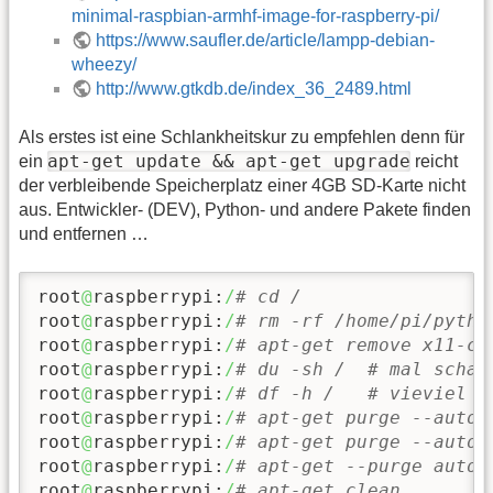
minimal-raspbian-armhf-image-for-raspberry-pi/
https://www.saufler.de/article/lampp-debian-
wheezy/
http://www.gtkdb.de/index_36_2489.html
Als erstes ist eine Schlankheitskur zu empfehlen denn für
apt-get update && apt-get upgrade
ein
reicht
der verbleibende Speicherplatz einer 4GB SD-Karte nicht
aus. Entwickler- (DEV), Python- und andere Pakete finden
und entfernen …
root
@
raspberrypi:
/
# cd /
root
@
raspberrypi:
/
# rm -rf /home/pi/pytho
root
@
raspberrypi:
/
# apt-get remove x11-co
root
@
raspberrypi:
/
# du -sh /  # mal schau
root
@
raspberrypi:
/
# df -h /   # vieviel i
root
@
raspberrypi:
/
# apt-get purge --auto-
root
@
raspberrypi:
/
# apt-get purge --auto-
root
@
raspberrypi:
/
# apt-get --purge autor
root
@
raspberrypi:
/
# apt-get clean