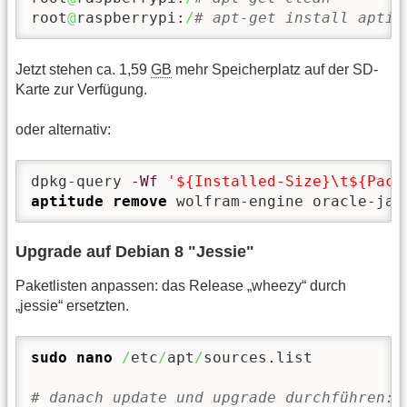
root
@
raspberrypi:
/
# apt-get install aptit
Jetzt stehen ca. 1,59
GB
mehr Speicherplatz auf der SD-
Karte zur Verfügung.
oder alternativ:
dpkg-query 
-Wf
'${Installed-Size}\t${Pack
aptitude remove
 wolfram-engine oracle-jav
Upgrade auf Debian 8 "Jessie"
Paketlisten anpassen: das Release „wheezy“ durch
„jessie“ ersetzten.
sudo
nano
/
etc
/
apt
/
sources.list

# danach update und upgrade durchführen: