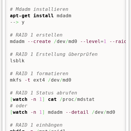
# Mdadm installieren
apt-get install
 mdadm

--
>
 y

# RAID 1 erstellen
mdadm 
--create
/
dev
/
md0 
--level
=
1
--raid-
# RAID 1 Erstellung überprüfen
lsblk

# RAID 1 formatieren
mkfs 
-t
 ext4 
/
dev
/
md0

# RAID 1 Status abrufen
[
watch
-n
1
]
cat
/
proc
/
# oder
[
watch
-n
1
]
 mdadm 
--detail
/
dev
/
md0

# RAID 1 einhängen