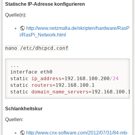
Statische IP-Adresse konfigurieren
Quelle(n):
http://www.netzmafia.de/skripten/hardware/RasP
i/RasPi_Network.html
nano /etc/dhcpcd.conf
...

interface eth0

static 
ip_address
=192.168.100.200
/
24
static 
routers
=192.168.100.1

static 
domain_name_servers
=192.168.100.1
Schlankheitskur
Quellen:
http://www.cnx-software.com/2012/07/31/84-mb-