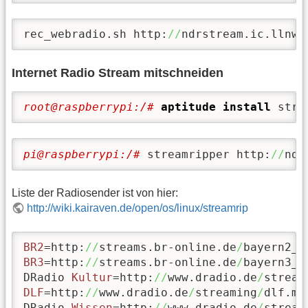
rec_webradio.sh http:
//
ndrstream.ic.llnwd
Internet Radio Stream mitschneiden
root@raspberrypi:/# 
aptitude install
 stre
pi@raspberrypi:/# 
streamripper http:
//
ndr
Liste der Radiosender ist von hier:
http://wiki.kairaven.de/open/os/linux/streamrip
BR2
=http:
//
streams.br-online.de
/
BR3
=http:
//
streams.br-online.de
/
bayern3_2.
DRadio 
Kultur
=http:
//
www.dradio.de
/
stream
DLF
=http:
//
www.dradio.de
/
streaming
/
dlf.m3u
DRadio 
Wissen
=http:
//
www.dradio.de
/
stream