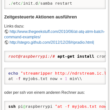
.
/
etc
/
init.d
/
samba restart
Zeitgesteuerte Aktionen ausführen
Links dazu:
http://www.thegeekstuff.com/2010/06/at-atq-atrm-batch-
command-examples/
http://stegro.github.com/2012/12/28/ripradio.html|
root@raspberrypi:/# 
apt-get install
 cron 
echo
"streamripper http://ndrstream.ic.ll
at 
-f
 myjobs.txt now + 
1
 min\\
oder per ssh von einem anderen Rechner aus:
ssh
 pi
@
raspberrypi 
"at -f myjobs.txt now 