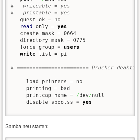
#   writeable = yes
#   printable = yes
   guest ok = no

read
 only = 
yes
   create mask = 0664

   directory mask = 0775

   force group = 
users
write
 list = pi

# ======================= Drucker deaktiv
     load printers = no

     printing = bsd

     printcap name = 
/
dev
/
null

     disable spoolss = 
yes
Samba neu starten: