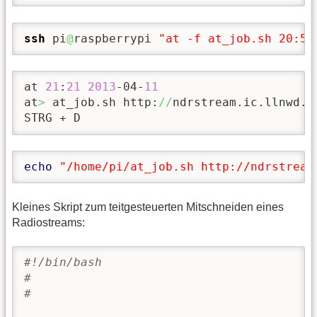
ssh
 pi
@
raspberrypi 
"at -f at_job.sh 20:51
at 
21
:
21
2013
-04-
11
at
>
 at_job.sh http:
//
ndrstream.ic.llnwd.n
STRG + D
echo
"/home/pi/at_job.sh http://ndrstream
Kleines Skript zum teitgesteuerten Mitschneiden eines
Radiostreams:
#!/bin/bash
#
#