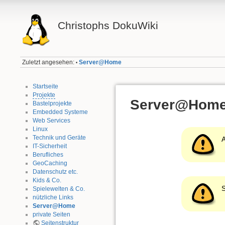
Christophs DokuWiki
Zuletzt angesehen:
Server@Home
•
Startseite
Projekte
Server@Hom
Bastelprojekte
Embedded Systeme
Web Services
Linux
Technik und Geräte
A
IT-Sicherheit
Berufliches
GeoCaching
Datenschutz etc.
Kids & Co.
S
Spielewelten & Co.
nützliche Links
Server@Home
private Seiten
Seitenstruktur